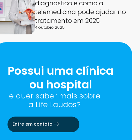
diagnóstico e como a
telemedicina pode ajudar no
tratamento em 2025.
4 outubro 2025
Possui uma clínica
ou hospital
e quer saber mais sobre
a Life Laudos?
Entre em contato