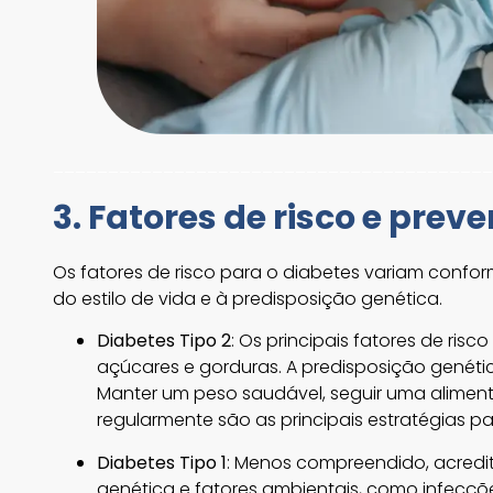
________________________________________
3. Fatores de risco e prev
Os fatores de risco para o diabetes variam confo
do estilo de vida e à predisposição genética.
Diabetes Tipo 2
: Os principais fatores de ris
açúcares e gorduras. A predisposição gené
Manter um peso saudável, seguir uma alimenta
regularmente são as principais estratégias par
Diabetes Tipo 1
: Menos compreendido, acred
genética e fatores ambientais, como infecçõ