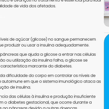
e risco e avanços no tratamento é essencial para lidar
lidade de vida dos afetados.
__
íveis de açúcar (glicose) no sangue permanecem
ue produzir ou usar a insulina adequadamente.
 pâncreas que ajuda a glicose a entrar nas células
 ou utilização da insulina falha, a glicose se
característica marcante do diabetes.
s da dificuldade do corpo em controlar os níveis de
ça autoimune em que o sistema imunológico ataca as
ção de insulina.
ncia das células à insulina e produção insuficiente
em o diabetes gestacional, que ocorre durante a
nos ao pâncreas devido a outras doenças.