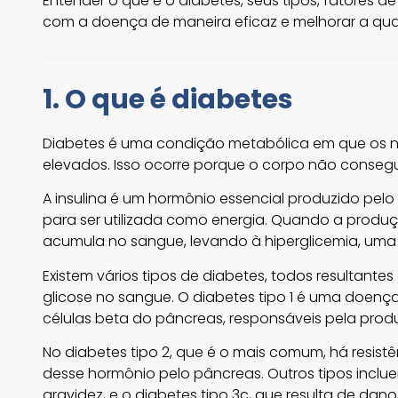
Entender o que é o diabetes, seus tipos, fatores d
com a doença de maneira eficaz e melhorar a qua
________________________________________
1. O que é diabetes
Diabetes é uma condição metabólica em que os n
elevados. Isso ocorre porque o corpo não conseg
A insulina é um hormônio essencial produzido pelo
para ser utilizada como energia. Quando a produção
acumula no sangue, levando à hiperglicemia, uma 
Existem vários tipos de diabetes, todos resultante
glicose no sangue. O diabetes tipo 1 é uma doen
células beta do pâncreas, responsáveis pela produ
No diabetes tipo 2, que é o mais comum, há resistê
desse hormônio pelo pâncreas. Outros tipos inclu
gravidez, e o diabetes tipo 3c, que resulta de da